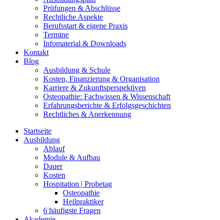
Prüfungen & Abschlüsse
Rechtliche Aspekte
Berufsstart & eigene Praxis
Termine
Infomaterial & Downloads
Kontakt
Blog
Ausbildung & Schule
Kosten, Finanzierung & Organisation
Karriere & Zukunftsperspektiven
Osteopathie: Fachwissen & Wissenschaft
Erfahrungsberichte & Erfolgsgeschichten
Rechtliches & Anerkennung
Startseite
Ausbildung
Ablauf
Module & Aufbau
Dauer
Kosten
Hospitation | Probetag
Osteopathie
Heilpraktiker
6 häufigste Fragen
Akademie