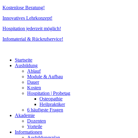
Zum
Kostenlose Beratung!
Inhalt
Innovatives Lehrkonzept!
springen
Hospitation jederzeit möglich!
Infomaterial & Rückrufservice!
Startseite
Ausbildung
Ablauf
Module & Aufbau
Dauer
Kosten
Hospitation | Probetag
Osteopathie
Heilpraktiker
6 häufigste Fragen
Akademie
Dozenten
Vorteile
Informationen
Ausbildungsplan